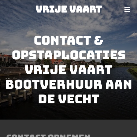
VRIJE VAART
Ga
direct
naar
de
Contact &
hoofdinhoud
opstaplocaties
Vrije Vaart
Bootverhuur aan
de Vecht