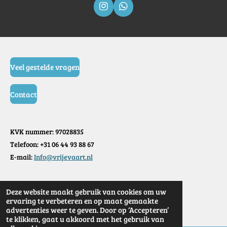
I
W
n
h
s
a
t
t
a
s
g
A
r
p
Veel gestelde vragen
a
p
m
Contact
KVK nummer: 97028835
Telefoon: +31 06 44 93 88 67
E-mail:
Info@vrijevaart.nl
Deze website maakt gebruik van cookies om uw
© 2025 Vrije vaart
ervaring te verbeteren en op maat gemaakte
advertenties weer te geven. Door op ‘Accepteren’
te klikken, gaat u akkoord met het gebruik van